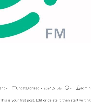
Hello world!
ost
Post
Post
Post
admin
يناير 5, 2024
Uncategorized
ent
ts:
category:
published:
author:
s is your first post. Edit or delete it, then start writing!