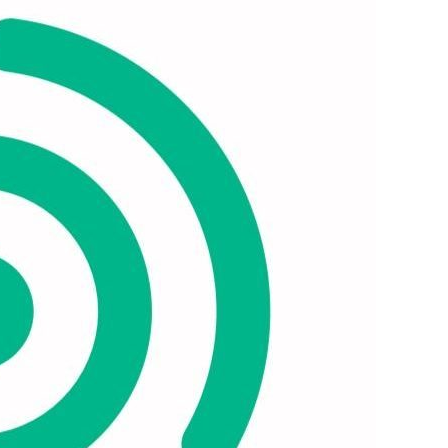
Ski
t
conten